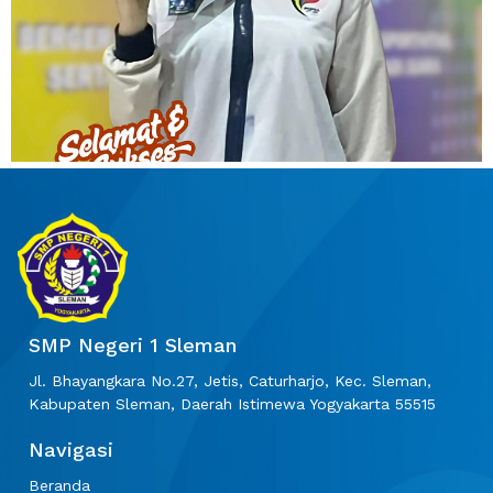
SMP Negeri 1 Sleman
Jl. Bhayangkara No.27, Jetis, Caturharjo, Kec. Sleman,
Kabupaten Sleman, Daerah Istimewa Yogyakarta 55515
Navigasi
Beranda