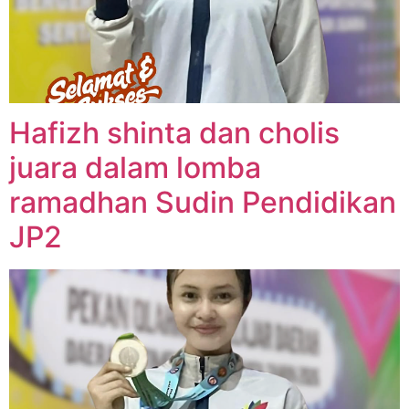
Hafizh shinta dan cholis
juara dalam lomba
ramadhan Sudin Pendidikan
JP2