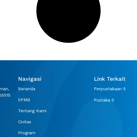
Navigasi
Link Terkait
eman,
Beranda
Perpustakaan 5
55515
SPMB
Pustaka 5
Tentang Kami
Civitas
Program