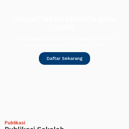
PENDAFTARAN PESERTA DIDIK
BARU
Kami mengundang putra putri terbaik Negeri untuk
bergabung bersama SMP Negeri 1 Sleman
Daftar Sekarang
Publikasi