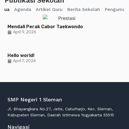
Publikasi Sekolah
emua
Agenda
Artikel Guru
Berita Sekolah
Pengumum
Mendali Perak Cabor Taekwondo
April 9, 2026
Hello world!
April 7, 2026
SMP Negeri 1 Sleman
Jl. Bhayangkara No.27, Jetis, Caturharjo, Kec. Sleman,
Kabupaten Sleman, Daerah Istimewa Yogyakarta 55515
Navigasi