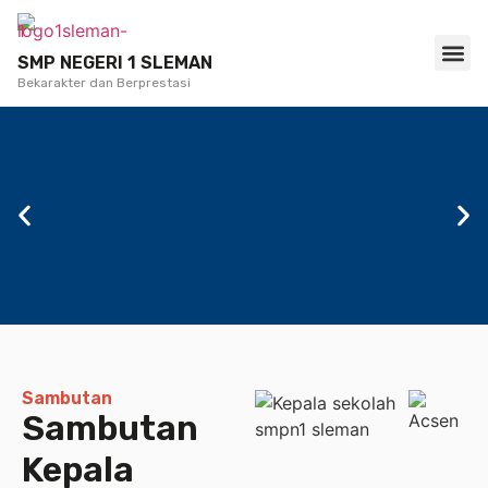
SMP NEGERI 1 SLEMAN
Bekarakter dan Berprestasi
TENTANG KAMI
SARANA
SMP
Sambutan
Sambutan
NEGERI 1
Kepala