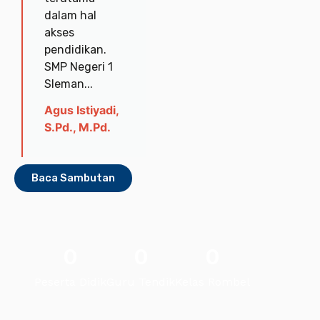
dalam hal
akses
pendidikan.
SMP Negeri 1
Sleman...
Agus Istiyadi,
S.Pd., M.Pd.
Baca Sambutan
0
0
0
Peserta Didik
Guru Tendik
Kelas Rombel