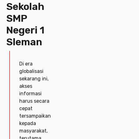
SLEMAN
Sekolah
SMP
Negeri 1
Berkarakter Dan Berprestasi
Sleman
Pelajari lebih lanjut
Di era
globalisasi
sekarang ini,
akses
informasi
harus secara
cepat
tersampaikan
kepada
masyarakat,
terutama